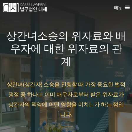
컨
메뉴
텐
츠
상간녀소송의 위자료와 배
로
건
우자에 대한 위자료의 관
너
계
뛰
기
상간녀(상간자) 소송을 진행할 때 가장 중요한 법적
쟁점 중 하나는 이미 배우자로부터 받은 위자료가
상간자의 책임에 어떤 영향을 미치는가 하는 점입
니다.