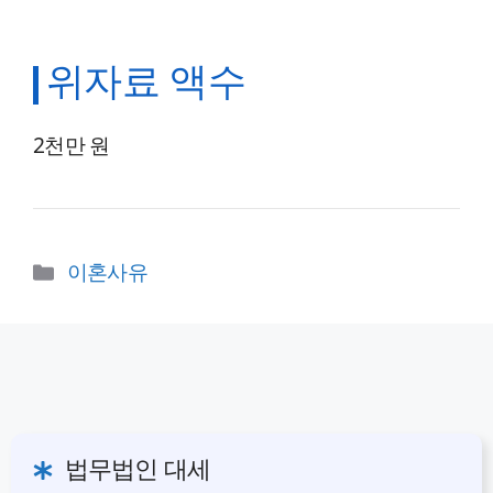
위자료 액수
2천만 원
카
이혼사유
테
고
리
법무법인 대세